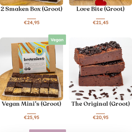
2 Smaken Box (Groot)
Love Bite (Groot)
€
24,95
€
21,45
Vegan
Vegan Mini’s (Groot)
The Original (Groot)
€
25,95
€
20,95