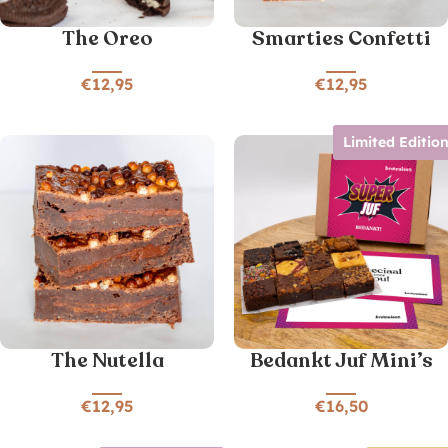
The Oreo
Smarties Confetti
€
12,95
€
12,95
Limited Editio
The Nutella
Bedankt Juf Mini’s
€
12,95
€
16,50