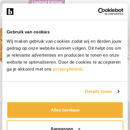
Limited Edition
Gebruik van cookies
Wij maken gebruik van cookies zodat wij en derden jouw
gedrag op onze website kunnen volgen. Dit helpt ons om
je relevante advertenties en producten te tonen en onze
website te optimaliseren. Door de cookies te accepteren
Blondie Tropisch
Baby Roze (Groot)
ga je akkoord met ons
privacybeleid
.
Fruit (Groot)
€
20,95
€
20,95
Details tonen
Alles toestaan
Aanpassen