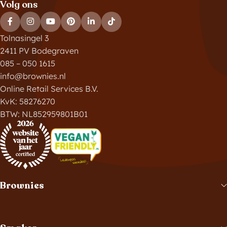
Volg ons
Tolnasingel 3
2411 PV Bodegraven
085 – 050 1615
info@brownies.nl
Online Retail Services B.V.
KvK: 58276270
BTW: NL852959801B01
Brownies