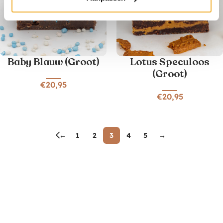
Baby Blauw (Groot)
Lotus Speculoos
(Groot)
€
20,95
€
20,95
←
1
2
3
4
5
→