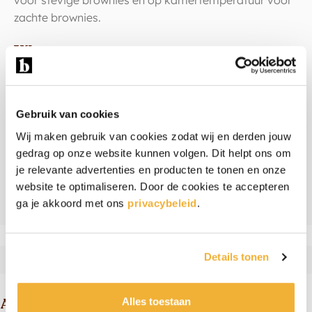
voor stevige brownies en op kamertemperatuur voor
zachte brownies.
Warm weer
Wordt het in de zomer echt warm weer? Dan kunnen
de brownies door de hoge temperatuur wat zacht
Gebruik van cookies
worden. Door ze even in de koelkast te zetten worden
Wij maken gebruik van cookies zodat wij en derden jouw
ze weer stevig.
gedrag op onze website kunnen volgen. Dit helpt ons om
je relevante advertenties en producten te tonen en onze
Ingrediënten & allergenen
website te optimaliseren. Door de cookies te accepteren
Beoordelingen
ga je akkoord met ons
privacybeleid
.
Details tonen
Andere suggesties
Alles toestaan