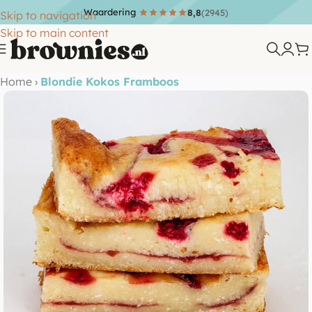
Waardering
8,8
(2945)
Skip to navigation
Skip to main content
Home
›
Blondie Kokos Framboos