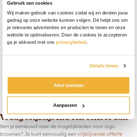
Gebruik van cookies
De brownies met logo zijn kwetsbaar bij hoge
temperaturen. Wanneer er temperaturen boven de 25
Wij maken gebruik van cookies zodat wij en derden jouw
graden worden verwacht, is het helaas niet mogelijk
gedrag op onze website kunnen volgen. Dit helpt ons om
om de brownies met logo’s te verzenden. In dat geval
je relevante advertenties en producten te tonen en onze
nemen wij contact met je op om een passende
website te optimaliseren. Door de cookies te accepteren
oplossing te vinden.
ga je akkoord met ons
privacybeleid
.
Aantallen logo brownies
Logo brownies zijn verkrijgbaar vanaf 20 brownie
Details tonen
boxen. Of je nu kiest voor een logo op iedere brownie
of één logo per brownie box, wij stemmen het volledig
af op jouw wensen.
Alles toestaan
Aanpassen
Vraag vrijblijvend een offerte aan
Ben je benieuwd naar de mogelijkheden voor logo
brownies? Je kunt eenvoudig een
vrijblijvende offerte