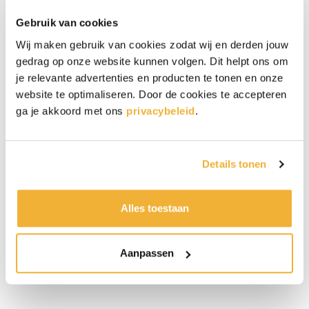
de brievenbus?
Gebruik van cookies
Je kunt brievenbus brownies sturen op elk moment
Wij maken gebruik van cookies zodat wij en derden jouw
waarop je aan iemand denkt. Dit kan voor een
gedrag op onze website kunnen volgen. Dit helpt ons om
bepaalde gelegenheid zijn, maar je kunt ook zomaar
je relevante advertenties en producten te tonen en onze
iemand verrassen. Populaire momenten zijn:
website te optimaliseren. Door de cookies te accepteren
Een verjaardag
ga je akkoord met ons
privacybeleid
.
Een bedankje
Beterschap of sterkte
Een felicitatie
Details tonen
Gewoon, zomaar
Juist omdat het cadeau onverwacht in de brievenbus
Alles toestaan
ligt, voelt het extra persoonlijk. Ontdek alle
gelegenheden
en stuur jouw brownie cadeau via de
brievenbus. Liever een compleet brievenbuscadeau?
Aanpassen
Bekijk ook alle
brievenbuscadeaus met brownies
.