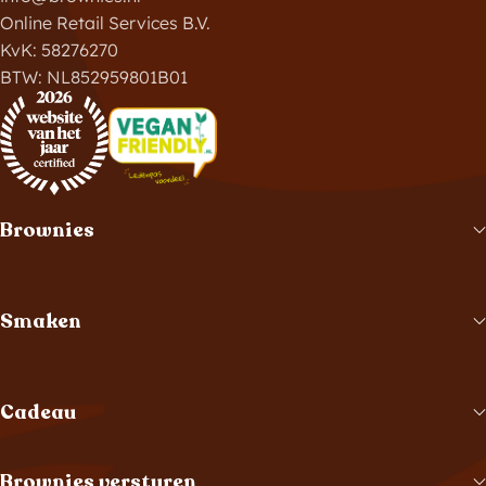
Online Retail Services B.V.
KvK: 58276270
BTW: NL852959801B01
Brownies
Smaken
Cadeau
Brownies versturen