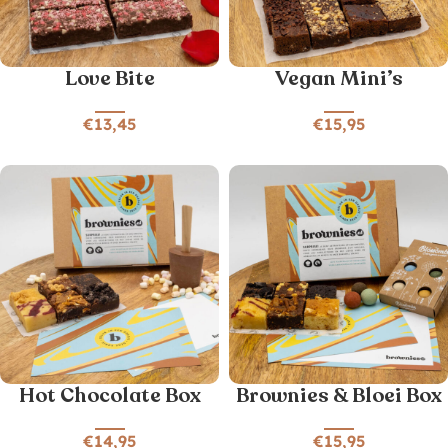
Love Bite
Vegan Mini’s
€
13,45
€
15,95
Hot Chocolate Box
Brownies & Bloei Box
€
14,95
€
15,95