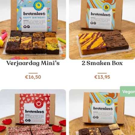
Verjaardag Mini’s
2 Smaken Box
€
16,50
€
13,95
Vega