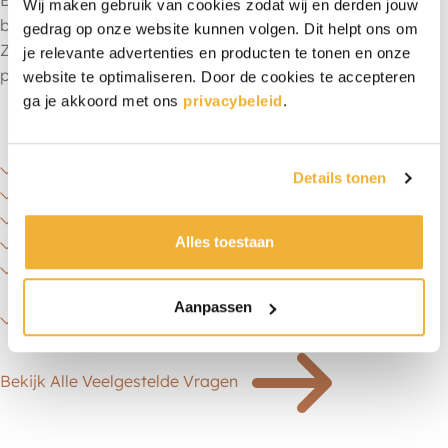
Een gratis persoonlijk kaartje toevoegen aan je blondie
Wij maken gebruik van cookies zodat wij en derden jouw
box
gedrag op onze website kunnen volgen. Dit helpt ons om
Zo is een doosje blondies een verrassend (lekker) en
je relevante advertenties en producten te tonen en onze
persoonlijk cadeau.
website te optimaliseren. Door de cookies te accepteren
ga je akkoord met ons
privacybeleid
.
Wat is het verschil tussen blondies en brownies?
Details tonen
Zijn blondies net zo smeuïg als brownies?
Zijn blondies geschikt als cadeau?
Alles toestaan
Kan ik de blondies laten bezorgen?
Kan ik een persoonlijke boodschap toevoegen bij de
box?
Aanpassen
Staat je vraag er niet tussen?
Bekijk Alle Veelgestelde Vragen