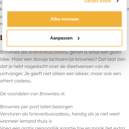
Details tonen
diegene kan eten
Met brownies zonder lactose kies je voor een zoet hapje dat
altijd in de smaak valt. Zo hoef jij je nergens druk om te
Alles toestaan
maken en kan iedereen aan tafel ervan genieten.
Lactosevrije brownies cadeau geven
Aanpassen
Brownies als
brievenbuscadeau
geven is altijd een goed
idee. Maar een doosje lactosevrije brownies? Dat laat zien
dat je hebt nagedacht over de dieetwensen van de
ontvanger. Je geeft niet alleen een lekker, maar ook een
attent cadeau.
De voordelen van Brownies.nl:
Brownies per post laten bezorgen
Versturen als brievenbuscadeau, handig als je niet weet
wanneer iemand thuis is
Voeg een gratis persoonlijk kaartje toe en maak het extra