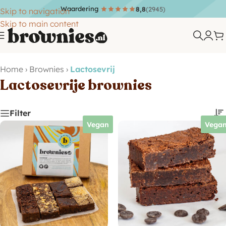
Met gratis persoonlijk kaartje!
Skip to navigation
Skip to main content
Home
›
Brownies
›
Lactosevrij
Lactosevrije brownies
Filter
Vegan
Vega