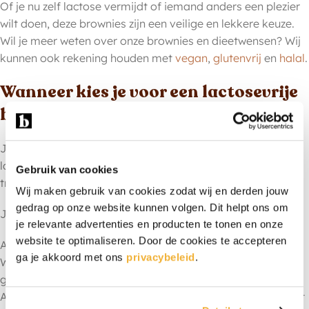
Of je nu zelf lactose vermijdt of iemand anders een plezier
wilt doen, deze brownies zijn een veilige en lekkere keuze.
Wil je meer weten over onze brownies en dieetwensen? Wij
kunnen ook rekening houden met
vegan
,
glutenvrij
en
halal
.
Wanneer kies je voor een lactosevrije
brownie?
Je hoeft niet per se lactose-intolerant te zijn om voor
lactosevrije brownies te kiezen. Ze zijn een heerlijke
Gebruik van cookies
traktatie, voor iedereen.
Wij maken gebruik van cookies zodat wij en derden jouw
gedrag op onze website kunnen volgen. Dit helpt ons om
Je kiest voor lactosevrije brownies:
je relevante advertenties en producten te tonen en onze
website te optimaliseren. Door de cookies te accepteren
Als je zelf lactose vermijdt of gevoelig bent voor lactose
ga je akkoord met ons
privacybeleid
.
Wanneer je brownies wilt delen met een gemengd
gezelschap
Als je iemand een cadeau wilt geven en niet zeker weet wat