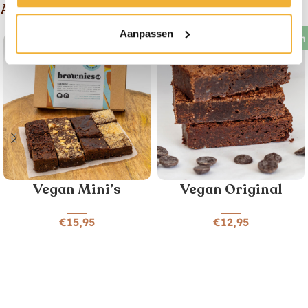
Andere suggesties
Aanpassen
Vegan
Vegan
Vegan Mini’s
Vegan Original
€
15,95
€
12,95