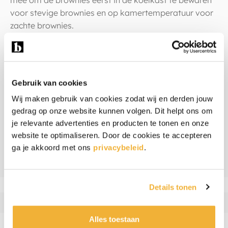
mee om de brownies eerst in de koelkast te bewaren
voor stevige brownies en op kamertemperatuur voor
zachte brownies.
Warm weer
Wordt het in de zomer echt warm weer? Dan kunnen
Gebruik van cookies
de brownies door de hoge temperatuur wat zacht
Wij maken gebruik van cookies zodat wij en derden jouw
worden. Door ze even in de koelkast te zetten worden
gedrag op onze website kunnen volgen. Dit helpt ons om
ze weer stevig.
je relevante advertenties en producten te tonen en onze
website te optimaliseren. Door de cookies te accepteren
Ingrediënten & allergenen
ga je akkoord met ons
privacybeleid
.
Beoordelingen
Details tonen
Alles toestaan