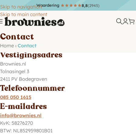
Waardering
8,8
(2945)
Skip to navigation
Skip to main content
Contact
Home
›
Contact
Vestigingsadres
Brownies.nl
Tolnasingel 3
2411 PV Bodegraven
Telefoonnummer
085 050 1615
E-mailadres
info@brownies.nl
KvK: 58276270
BTW: NL852959801B01