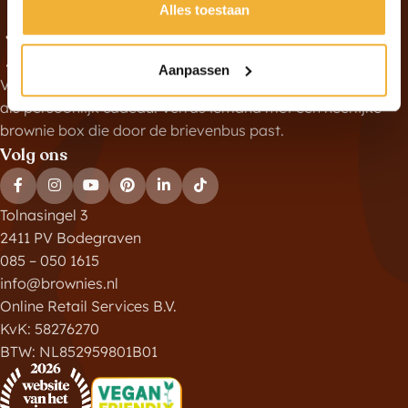
Alles toestaan
Aanpassen
Vers gebakken brownies per post, eenvoudig te versturen
als persoonlijk cadeau. Verras iemand met een heerlijke
brownie box die door de brievenbus past.
Volg ons
Tolnasingel 3
2411 PV Bodegraven
085 – 050 1615
info@brownies.nl
Online Retail Services B.V.
KvK: 58276270
BTW: NL852959801B01