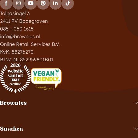
Tolnasingel 3
2411 PV Bodegraven
085 – 050 1615
info@brownies.nl
Online Retail Services B.V.
KvK: 58276270
BTW: NL852959801B01
Brownies
Smaken