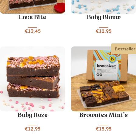
Love Bite
Baby Blauw
€
13,45
€
12,95
Bestseller
Baby Roze
Brownies Mini’s
€
12,95
€
15,95