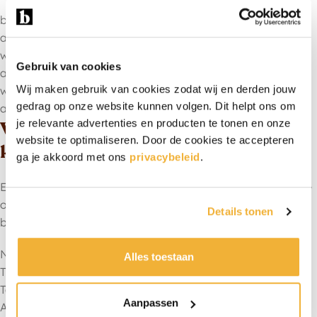
bij kraambezoek
als kraamcadeau per post
wanneer je ouders wilt verwennen op afstand
Gebruik van cookies
als alternatief voor bloemen
Wij maken gebruik van cookies zodat wij en derden jouw
wanneer je niet persoonlijk langs kunt gaat
gedrag op onze website kunnen volgen. Dit helpt ons om
als attent gebaar vanuit werk of van collega’s
je relevante advertenties en producten te tonen en onze
Voor wie is een brownie box als
website te optimaliseren. Door de cookies te accepteren
kraamcadeau geschikt?
ga je akkoord met ons
privacybeleid
.
Eigenlijk voor iedereen die iets leuks wilt geven aan nieuwe
ouders. Of je nu familie, vriend, collega of buur bent, een
Details tonen
brownie box past altijd. Bestel brownies om:
Nieuwe ouders te verwennen
Alles toestaan
Tijdens het kraambezoek mee te brengen
Te sturen vanuit het werk of met collega’s
Aanpassen
Als alternatief te geven voor bloemen