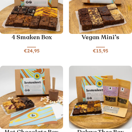
4 Smaken Box
Vegan Mini’s
€
24,95
€
15,95