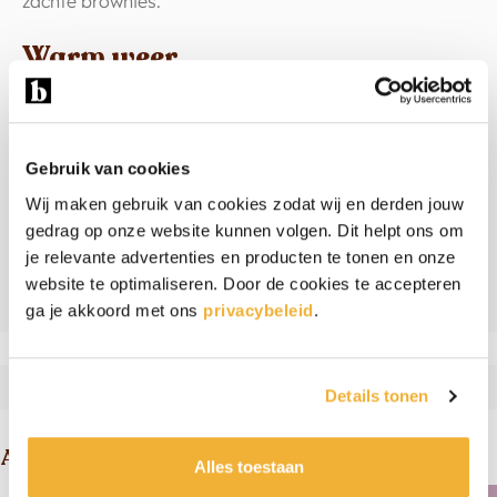
zachte brownies.
Warm weer
Wordt het in de zomer echt warm weer? Dan kunnen
de brownies door de hoge temperatuur wat zacht
worden. Door ze even in de koelkast te zetten worden
Gebruik van cookies
ze weer stevig.
Wij maken gebruik van cookies zodat wij en derden jouw
gedrag op onze website kunnen volgen. Dit helpt ons om
je relevante advertenties en producten te tonen en onze
Ingrediënten & allergenen
website te optimaliseren. Door de cookies te accepteren
Beoordelingen
ga je akkoord met ons
privacybeleid
.
Details tonen
Andere suggesties
Alles toestaan