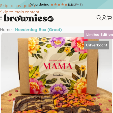
Waardering
8,8
(2945)
Skip to navigation
Skip to main content
Home
›
Moederdag Box (Groot)
Limited Editio
Uitverkocht