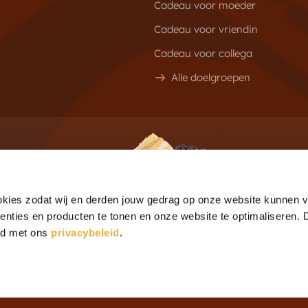
Cadeau voor moeder
Cadeau voor vriendin
Cadeau voor collega
Alle doelgroepen
f
aanbiedingen
E-mail
kies zodat wij en derden jouw gedrag op onze website kunnen vo
enties en producten te tonen en onze website te optimaliseren.
rd met ons
privacybeleid
.
ouden.