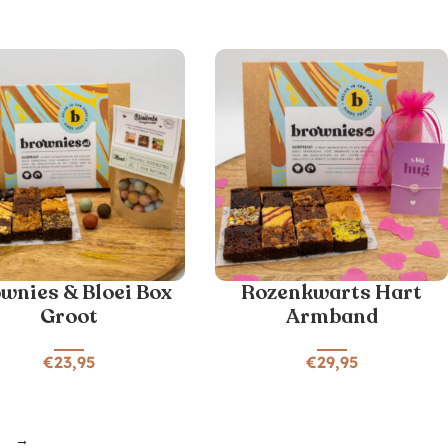
wnies & Bloei Box
Rozenkwarts Hart
Groot
Armband
€
23,95
€
29,95
→