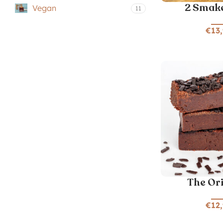
2 Smak
Vegan
11
€
13
The Or
€
12