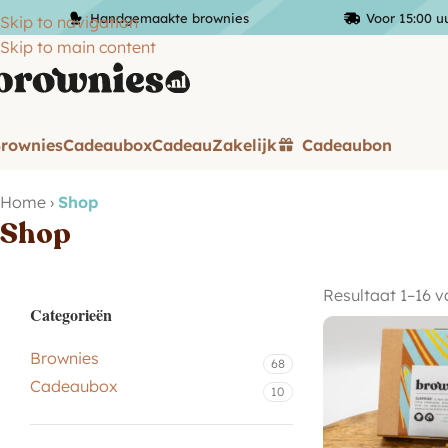
Handgemaakte brownies
Voor 15:00 u
Skip to navigation
Skip to main content
rownies
Cadeaubox
Cadeau
Zakelijk
Cadeaubon
Home
›
Shop
Shop
Resultaat 1–16 v
Categorieën
Brownies
68
Cadeaubox
10