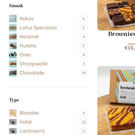
Smaak
Kokos
6
Lotus Speculoos
2
Brownies
Karamel
4
Nutella
2
€
15
Oreo
4
Stroopwafel
2
Chocolade
19
Type
Blondies
4
Halal
22
Lactosevrij
11