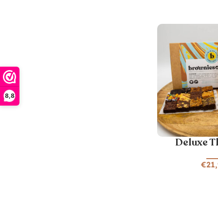
8,8
Deluxe T
€
21