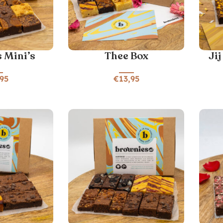
 Mini’s
Thee Box
Ji
,95
€
13,95