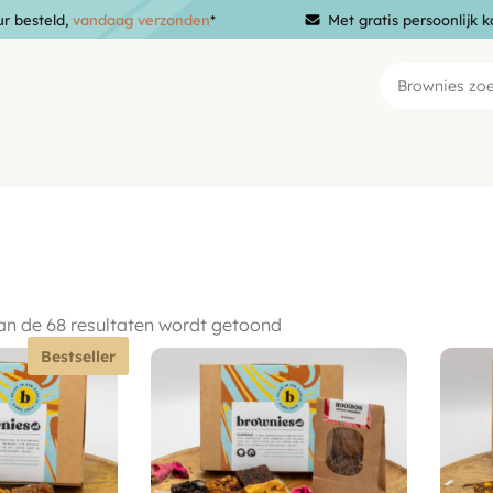
ur besteld,
vandaag verzonden
*
Met gratis persoonlijk k
an de 68 resultaten wordt getoond
Bestseller