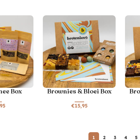
hee Box
Brownies & Bloei Box
Bro
,95
€
15,95
1
2
3
4
5