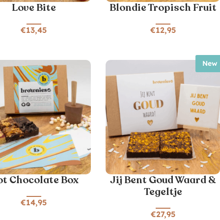
Love Bite
Blondie Tropisch Fruit
€
13,45
€
12,95
New
t Chocolate Box
Jij Bent Goud Waard &
Tegeltje
€
14,95
€
27,95