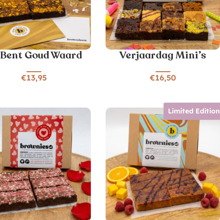
j Bent Goud Waard
Verjaardag Mini’s
€
13,95
€
16,50
Limited Editio