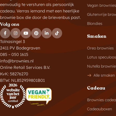
eenvoudig te versturen als persoonlijk
Vegan brownies
cadeau. Verras iemand met een heerlijke
Glutenvrije bro
brownie box die door de brievenbus past.
Blondies
Volg ons
Smaken
Tolnasingel 3
2411 PV Bodegraven
Oreo brownies
085 – 050 1615
Lotus speculoo
info@brownies.nl
Nutella brownie
Online Retail Services B.V.
KvK: 58276270
Alle smaken
BTW: NL852959801B01
Cadeau
Brownies cade
Cadeauboxen