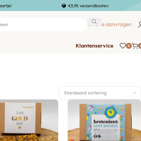
aartje!
€3,95 verzendkosten
Offerte aanvragen
Klantenservice
0