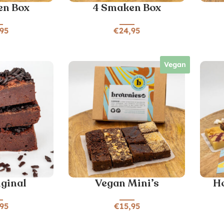
en Box
4 Smaken Box
,95
€
24,95
Vegan
iginal
Vegan Mini’s
Ho
,95
€
15,95