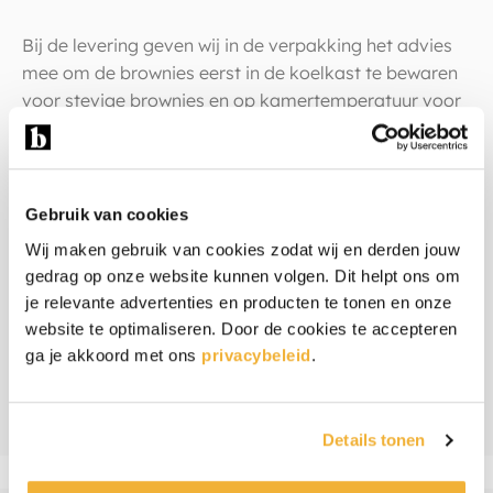
Bij de levering geven wij in de verpakking het advies
mee om de brownies eerst in de koelkast te bewaren
voor stevige brownies en op kamertemperatuur voor
zachte brownies.
Warm weer
Gebruik van cookies
Wordt het in de zomer echt warm weer? Dan kunnen
Wij maken gebruik van cookies zodat wij en derden jouw
de brownies door de hoge temperatuur wat zacht
gedrag op onze website kunnen volgen. Dit helpt ons om
worden. Door ze even in de koelkast te zetten worden
je relevante advertenties en producten te tonen en onze
ze weer stevig.
website te optimaliseren. Door de cookies te accepteren
ga je akkoord met ons
privacybeleid
.
Ingrediënten & allergenen
Beoordelingen
Details tonen