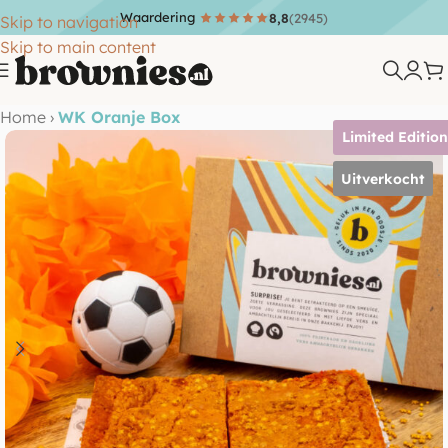
Waardering
8,8
(2945)
Skip to navigation
Skip to main content
Home
›
WK Oranje Box
Limited Editio
Uitverkocht