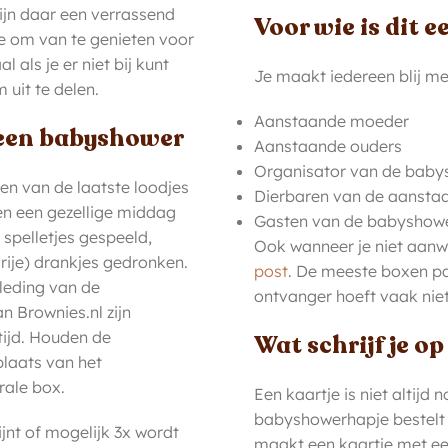
ijn daar een verrassend
Voor wie is dit 
je om van te genieten voor
 als je er niet bij kunt
Je maakt iedereen blij m
 uit te delen.
Aanstaande moeder
 een babyshower
Aanstaande ouders
Organisator van de baby
n van de laatste loodjes
Dierbaren van de aansta
ren een gezellige middag
Gasten van de babyshow
pelletjes gespeeld,
Ook wanneer je niet aanwe
rije) drankjes gedronken.
post
. De meeste boxen p
leding van de
ontvanger hoeft vaak niet
 Brownies.nl zijn
tijd. Houden de
Wat schrijf je op
plaats van het
rale box.
Een kaartje is niet altijd 
babyshowerhapje bestelt en
ijnt of mogelijk 3x wordt
maakt een kaartje met ee