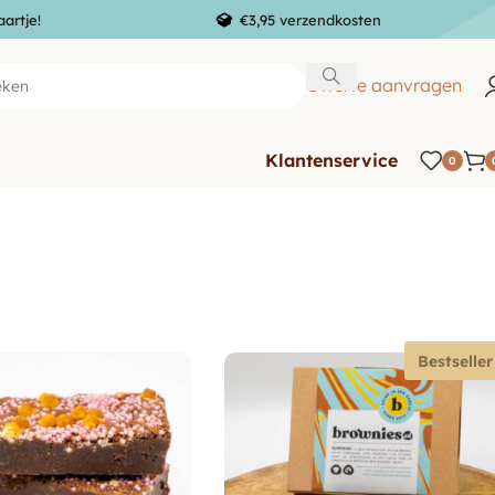
aartje!
€3,95 verzendkosten
Offerte aanvragen
Klantenservice
0
Bestseller