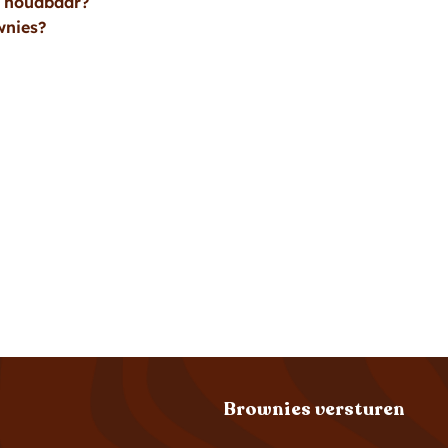
s houdbaar?
wnies?
Brownies versturen