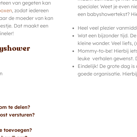
eteen van gegeten kan
specialer. Weet je even ni
boxen
, zodat iedereen
een babyshowertekst? Hier
 waar de moeder van kan
eestje. Dat maakt een
Heel veel plezier vanmidd
neler!
Wat een bijzonder tijd. De
kleine wonder. Veel liefs,
byshower
Mommy-to-be! Hierbij iets 
leuke verhalen gewenst. D
Eindelijk! De grote dag 
en
goede organisatie. Hierbi
om te delen?
ost versturen?
je toevoegen?