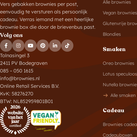
Alle brownies
Vers gebakken brownies per post,
eenvoudig te versturen als persoonlijk
Vegan brownies
cadeau. Verras iemand met een heerlijke
Glutenvrije bro
brownie box die door de brievenbus past.
Blondies
Volg ons
Smaken
Tolnasingel 3
2411 PV Bodegraven
Oreo brownies
085 – 050 1615
Lotus speculoo
info@brownies.nl
Nutella brownie
Online Retail Services B.V.
KvK: 58276270
Alle smaken
BTW: NL852959801B01
Cadeau
Brownies cade
Cadeauboxen