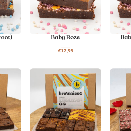
root)
Baby Roze
Bab
€
12,95