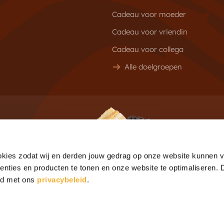
Cadeau voor moeder
Cadeau voor vriendin
Cadeau voor collega
Alle doelgroepen
f
aanbiedingen
E-mail
kies zodat wij en derden jouw gedrag op onze website kunnen vo
enties en producten te tonen en onze website te optimaliseren.
rd met ons
privacybeleid
.
ouden.