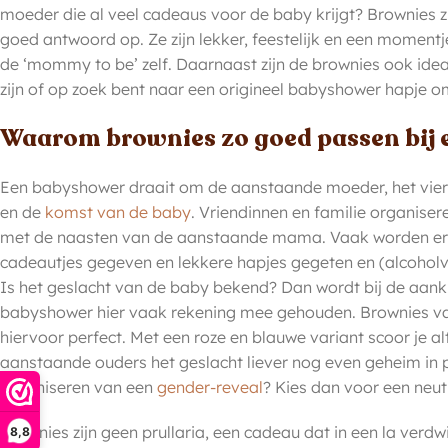
moeder die al veel cadeaus voor de baby krijgt? Brownies z
goed antwoord op. Ze zijn lekker, feestelijk en een moment
de ‘mommy to be’ zelf. Daarnaast zijn de brownies ook ideaal
zijn of op zoek bent naar een origineel babyshower hapje om
Waarom brownies zo goed passen bij
Een babyshower draait om de aanstaande moeder, het viere
en de
komst van de baby
. Vriendinnen en familie organise
met de naasten van de aanstaande mama. Vaak worden er s
cadeautjes gegeven en lekkere hapjes gegeten en (alcoholv
Is het geslacht van de baby bekend? Dan wordt bij de aank
babyshower hier vaak rekening mee gehouden. Brownies van
hiervoor perfect. Met een roze en blauwe variant scoor je al
aanstaande ouders het geslacht liever nog even geheim in 
organiseren van een
gender-reveal
? Kies dan voor een neut
Brownies zijn geen prullaria, een cadeau dat in een la verdw
8,8