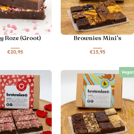
y Roze (Groot)
Brownies Mini’s
€
20,95
€
15,95
Vega