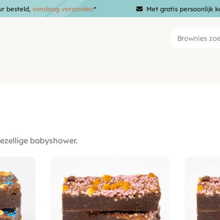
ur besteld,
vandaag verzonden
*
Met gratis persoonlijk k
ezellige babyshower.