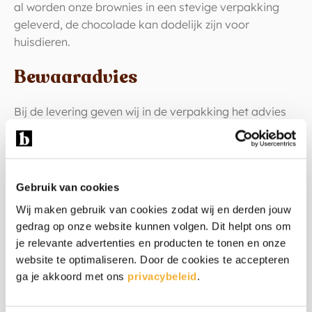
al worden onze brownies in een stevige verpakking
geleverd, de chocolade kan dodelijk zijn voor
huisdieren.
Bewaaradvies
Bij de levering geven wij in de verpakking het advies
mee om de brownies eerst in de koelkast te bewaren
voor stevige brownies en op kamertemperatuur voor
zachte brownies.
Gebruik van cookies
Warm weer
Wij maken gebruik van cookies zodat wij en derden jouw
gedrag op onze website kunnen volgen. Dit helpt ons om
Wordt het in de zomer echt warm weer? Dan kunnen
je relevante advertenties en producten te tonen en onze
de brownies door de hoge temperatuur wat zacht
website te optimaliseren. Door de cookies te accepteren
worden. Door ze even in de koelkast te zetten worden
ga je akkoord met ons
privacybeleid
.
ze weer stevig.