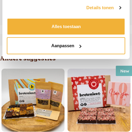
Details tonen
Ingrediënten & allergenen
Beoordelingen
Alles toestaan
Aanpassen
Andere suggesties
New