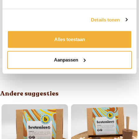
de brownies door de hoge temperatuur wat zacht
worden. Door ze even in de koelkast te zetten worden
Details tonen
ze weer stevig.
Alles toestaan
Ingrediënten & allergenen
Beoordelingen
Aanpassen
Andere suggesties