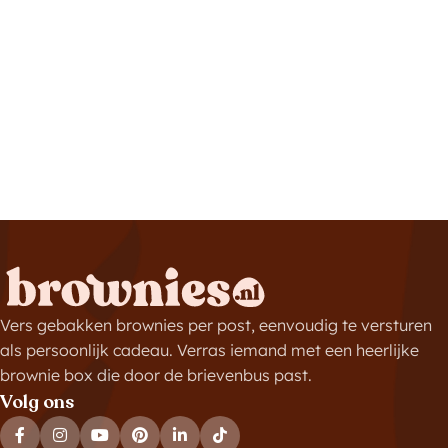
Vers gebakken brownies per post, eenvoudig te versturen
als persoonlijk cadeau. Verras iemand met een heerlijke
brownie box die door de brievenbus past.
Volg ons