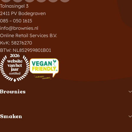
Tolnasingel 3
2411 PV Bodegraven
085 – 050 1615
info@brownies.nl
Online Retail Services B.V.
KvK: 58276270
BTW: NL852959801B01
Brownies
Smaken