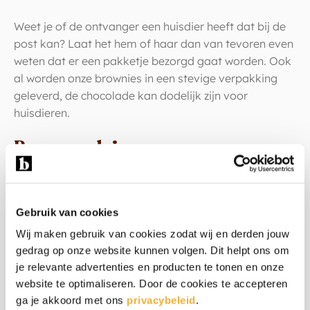
Weet je of de ontvanger een huisdier heeft dat bij de
post kan? Laat het hem of haar dan van tevoren even
weten dat er een pakketje bezorgd gaat worden. Ook
al worden onze brownies in een stevige verpakking
geleverd, de chocolade kan dodelijk zijn voor
huisdieren.
Bewaaradvies
Bij de levering geven wij in de verpakking het advies
mee om de brownies eerst in de koelkast te bewaren
Gebruik van cookies
voor stevige brownies en op kamertemperatuur voor
zachte brownies.
Wij maken gebruik van cookies zodat wij en derden jouw
gedrag op onze website kunnen volgen. Dit helpt ons om
Warm weer
je relevante advertenties en producten te tonen en onze
website te optimaliseren. Door de cookies te accepteren
ga je akkoord met ons
privacybeleid
.
Wordt het in de zomer echt warm weer? Dan kunnen