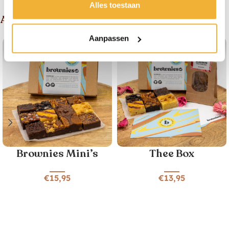
Alles toestaan
Andere suggesties
Aanpassen
Bestseller
Brownies Mini’s
Thee Box
€
15,95
€
13,95