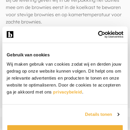
Bij de levering geven wij in de verpakking het advies
mee om de brownies eerst in de koelkast te bewaren
voor stevige brownies en op kamertemperatuur voor
zachte brownies.
Warm weer
Wordt het in de zomer echt warm weer? Dan kunnen
Gebruik van cookies
de brownies door de hoge temperatuur wat zacht
Wij maken gebruik van cookies zodat wij en derden jouw
worden. Door ze even in de koelkast te zetten worden
gedrag op onze website kunnen volgen. Dit helpt ons om
ze weer stevig.
je relevante advertenties en producten te tonen en onze
website te optimaliseren. Door de cookies te accepteren
Ingrediënten & allergenen
ga je akkoord met ons
privacybeleid
.
Beoordelingen
Details tonen