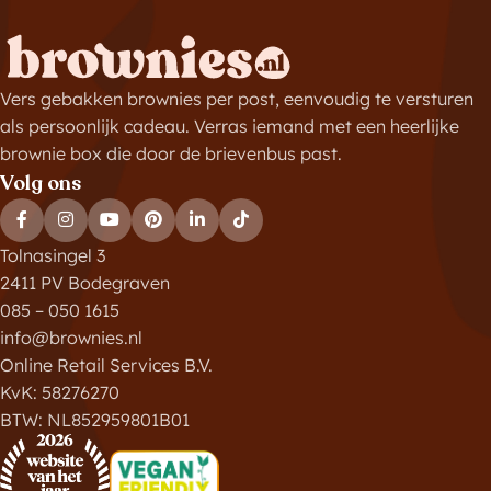
Vers gebakken brownies per post, eenvoudig te versturen
als persoonlijk cadeau. Verras iemand met een heerlijke
brownie box die door de brievenbus past.
Volg ons
Tolnasingel 3
2411 PV Bodegraven
085 – 050 1615
info@brownies.nl
Online Retail Services B.V.
KvK: 58276270
BTW: NL852959801B01