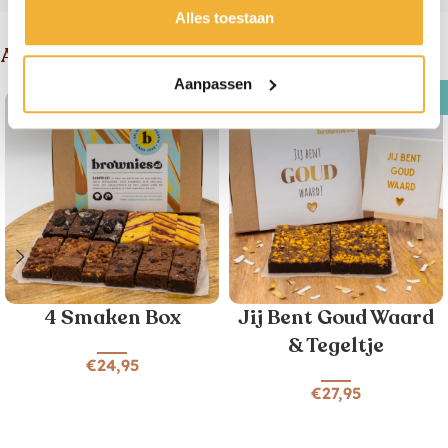
Alles toestaan
Andere suggesties
Aanpassen
New
4 Smaken Box
Jij Bent Goud Waard
& Tegeltje
€
24,95
€
27,95