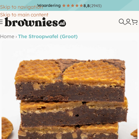
Waardering
8,8
(2945)
Skip to navigation
Skip to main content
Home
›
The Stroopwafel (Groot)