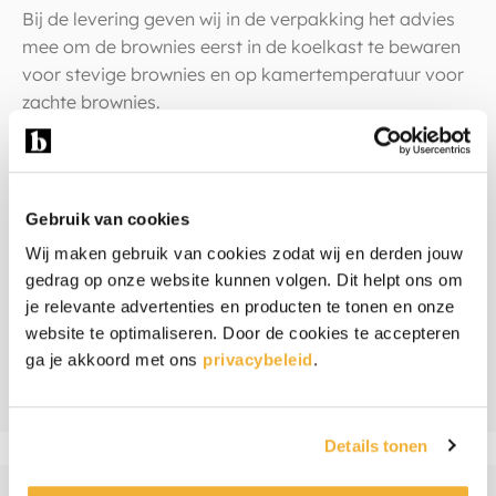
Bij de levering geven wij in de verpakking het advies
mee om de brownies eerst in de koelkast te bewaren
voor stevige brownies en op kamertemperatuur voor
zachte brownies.
Warm weer
Wordt het in de zomer echt warm weer? Dan kunnen
Gebruik van cookies
de brownies door de hoge temperatuur wat zacht
Wij maken gebruik van cookies zodat wij en derden jouw
worden. Door ze even in de koelkast te zetten worden
gedrag op onze website kunnen volgen. Dit helpt ons om
ze weer stevig.
je relevante advertenties en producten te tonen en onze
website te optimaliseren. Door de cookies te accepteren
ga je akkoord met ons
privacybeleid
.
Ingrediënten & allergenen
Beoordelingen
Details tonen