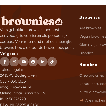
Brownies
Alle brownies
Vers gebakken brownies per post,
eenvoudig te versturen als persoonlijk
Vegan brownies
cadeau. Verras iemand met een heerlijke
Glutenvrije bro
brownie box die door de brievenbus past.
Blondies
Volg ons
Smaken
Tolnasingel 3
2411 PV Bodegraven
Oreo brownies
085 – 050 1615
Lotus speculoo
info@brownies.nl
Nutella brownie
Online Retail Services B.V.
KvK: 58276270
Alle smaken
BTW: NL852959801B01