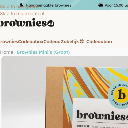
Handgemaakte brownies
Voor 15:00 u
Skip to navigation
Skip to main content
rownies
Cadeaubox
Cadeau
Zakelijk
Cadeaubon
Home
›
Brownies Mini’s (Groot)