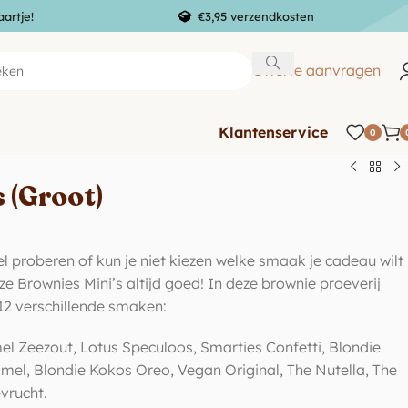
aartje!
€3,95 verzendkosten
Offerte aanvragen
Klantenservice
0
 (Groot)
wel proberen of kun je niet kiezen welke smaak je cadeau wilt
e Brownies Mini’s altijd goed! In deze brownie proeverij
 12 verschillende smaken:
el Zeezout, Lotus Speculoos, Smarties Confetti, Blondie
l, Blondie Kokos Oreo, Vegan Original, The Nutella, The
vrucht.