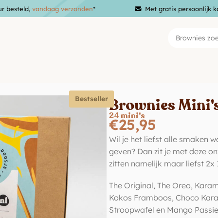
ur besteld,
vandaag verzonden
*
Met gratis persoonlijk k
Bestseller
Brownies Mini's
24 mini's
€
25,95
Wil je het liefst alle smaken 
geven? Dan zit je met deze onz
zitten namelijk maar liefst 2x
The Original, The Oreo, Karam
Kokos Framboos, Choco Karame
Stroopwafel en Mango Passie