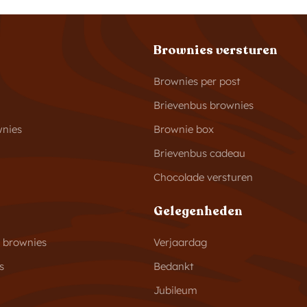
Brownies versturen
Brownies per post
Brievenbus brownies
wnies
Brownie box
Brievenbus cadeau
Chocolade versturen
Gelegenheden
s brownies
Verjaardag
s
Bedankt
Jubileum