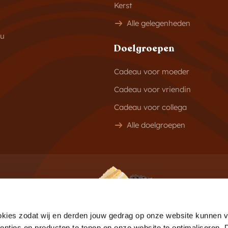
Kerst
Alle gelegenheden
au
Doelgroepen
Cadeau voor moeder
Cadeau voor vriendin
Cadeau voor collega
Alle doelgroepen
f
aanbiedingen
E-mail
kies zodat wij en derden jouw gedrag op onze website kunnen vo
enties en producten te tonen en onze website te optimaliseren.