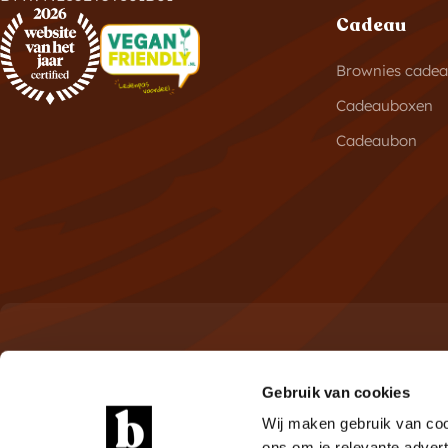
Cadeau
Brownies cade
Cadeauboxen
Cadeaubon
Meld je aan voor de nieuwsbrie
Gebruik van cookies
Ontdek als eerste de nieuwste brownies en exclusieve 
Wij maken gebruik van coo
ons om je relevante advert