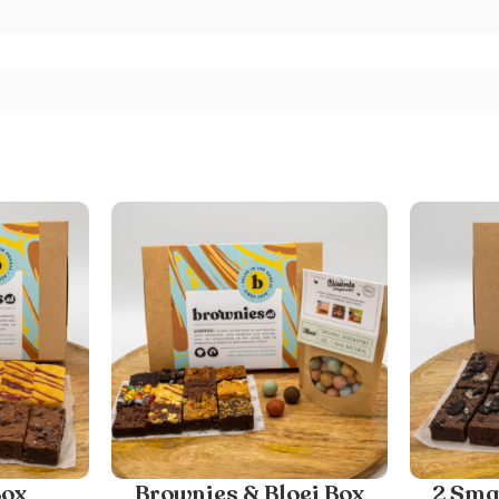
Box
Brownies & Bloei Box
2 Sma