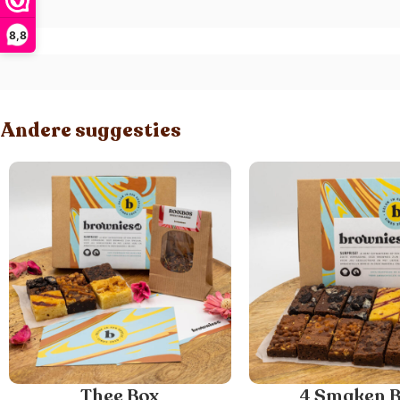
8,8
Andere suggesties
Thee Box
4 Smaken 