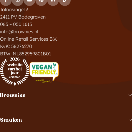
Tolnasingel 3
2411 PV Bodegraven
085 – 050 1615
info@brownies.nl
Online Retail Services B.V.
KvK: 58276270
BTW: NL852959801B01
Brownies
Smaken