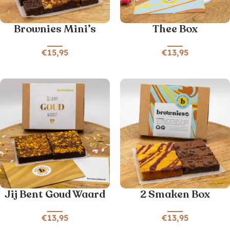
Brownies Mini’s
Thee Box
€
15,95
€
13,95
Jij Bent Goud Waard
2 Smaken Box
€
13,95
€
13,95