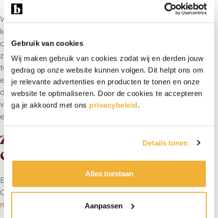
Waardering hoeft niet groot of duur te zijn. Soms is een
klein, persoonlijk gebaar veel krachtiger dan een groot
cadeau. Een brownie box met een persoonlijk kaartje laat
Gebruik van cookies
zien dat je aan iemand hebt gedacht, en dat is precies wat
Wij maken gebruik van cookies zodat wij en derden jouw
telt. Of het nu gaat om een collega die je wilt bedanken,
gedrag op onze website kunnen volgen. Dit helpt ons om
een vriend die een steun in de rug verdient, een familielid
je relevante advertenties en producten te tonen en onze
dat iets bijzonders heeft bereikt of een partner die je wilt
website te optimaliseren. Door de cookies te accepteren
verrassen: brownies zijn altijd raak. Persoonlijk, lekker en
ga je akkoord met ons
privacybeleid
.
een moment om nooit te vergeten.
Zakelijk bestellen voor
Details tonen
Complimentendag
Alles toestaan
Een onverwacht pakketje op de deurmat is precies wat
Complimentendag zo leuk maakt. Verras je
collega’s
of
medewerkers
op een bijzondere manier.
Aanpassen