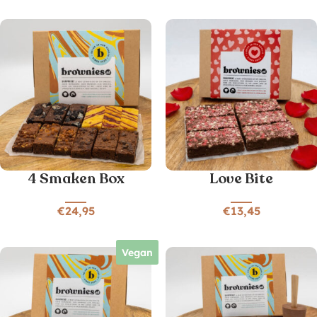
4 Smaken Box
Love Bite
€
24,95
€
13,45
Vegan