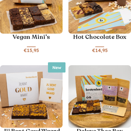
Vegan Mini’s
Hot Chocolate Box
€
15,95
€
14,95
New