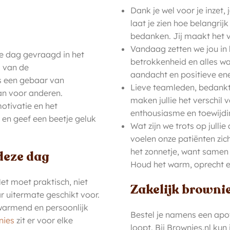
Dank je wel voor je inzet,
laat je zien hoe belangrij
bedanken. Jij maakt het v
Vandaag zetten we jou in 
ke dag gevraagd in het
betrokkenheid en alles wa
g van de
aandacht en positieve en
s een gebaar van
Lieve teamleden, bedankt 
an voor anderen.
maken jullie het verschil 
otivatie en het
enthousiasme en toewijdi
l en geef een beetje geluk
Wat zijn we trots op julli
voelen onze patiënten zic
het zonnetje, want samen m
deze dag
Houd het warm, oprecht en
et moet praktisch, niet
Zakelijk brownie
r uitermate geschikt voor.
warmend en persoonlijk
Bestel je namens een apot
nies
zit er voor elke
loopt. Bij Brownies.nl kun 