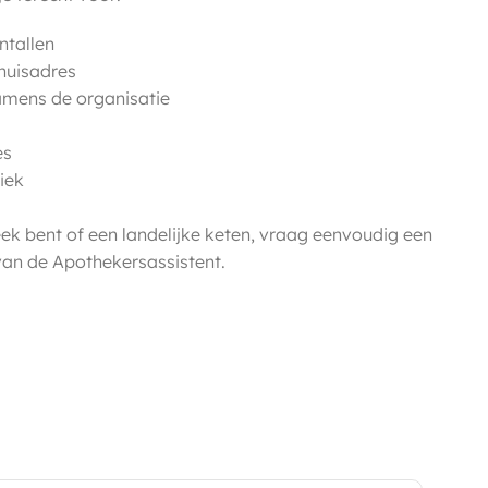
ntallen
 huisadres
namens de organisatie
es
tiek
eek bent of een landelijke keten, vraag eenvoudig een
an de Apothekersassistent.