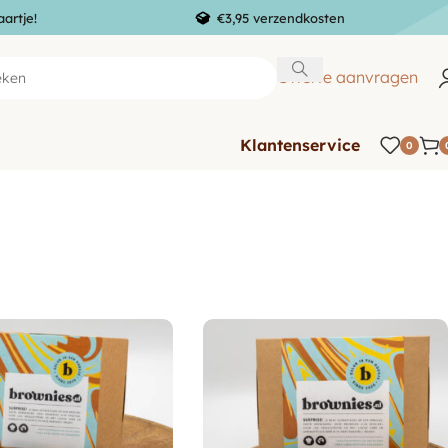
aartje!
€3,95 verzendkosten
Offerte aanvragen
Klantenservice
0