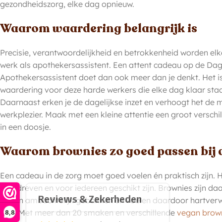
gezondheidszorg, elke dag opnieuw.
Waarom waardering belangrijk is
Precisie, verantwoordelijkheid en betrokkenheid worden el
werk als apothekersassistent. Een attent cadeau op de Da
Apothekersassistent doet dan ook meer dan je denkt. Het i
waardering voor deze harde werkers die elke dag klaar sta
Daarnaast erken je de dagelijkse inzet en verhoogt het de m
werkplezier. Maak met een kleine attentie een groot verschi
in een doosje.
Waarom brownies zo goed passen bij 
Een cadeau in de zorg moet goed voelen én praktisch zijn. H
overdreven en voor iedereen geschikt zijn. Brownies zijn daa
Ze zijn ambachtelijk gebakken en voelen daardoor hartver
aan. Met meer dan 20 smaken en verschillende
vegan brow
8,8