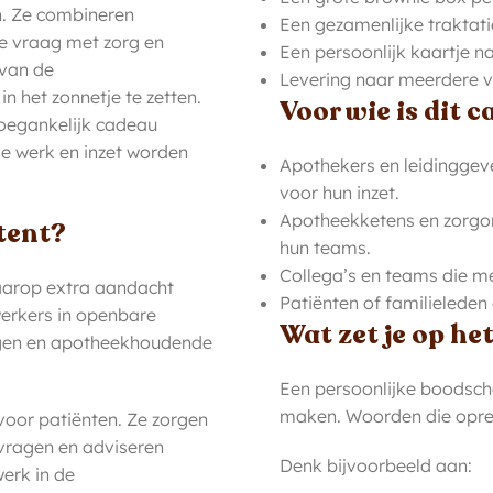
n. Ze combineren
Een gezamenlijke traktat
e vraag met zorg en
Een persoonlijk kaartje 
 van de
Levering naar meerdere ve
 het zonnetje te zetten.
Voor wie is dit 
toegankelijk cadeau
de werk en inzet worden
Apothekers en leidinggev
voor hun inzet.
Apotheekketens en zorgorg
tent?
hun teams.
Collega’s en teams die me
waarop extra aandacht
Patiënten of familielede
werkers in openbare
Wat zet je op he
ingen en apotheekhoudende
Een persoonlijke boodscha
maken. Woorden die oprec
voor patiënten. Ze zorgen
vragen en adviseren
Denk bijvoorbeeld aan:
erk in de