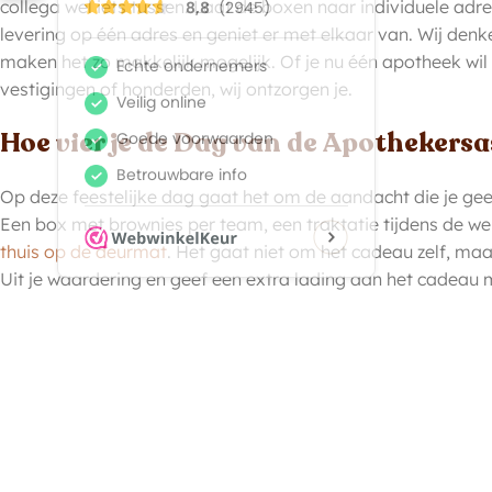
collega wel iets tussen. Laat de boxen naar individuele adre
levering op één adres en geniet er met elkaar van. Wij den
maken het zo makkelijk mogelijk. Of je nu één apotheek wil 
vestigingen of honderden, wij ontzorgen je.
Hoe vier je de Dag van de Apothekersa
Op deze feestelijke dag gaat het om de aandacht die je ge
Een box met brownies per team, een traktatie tijdens de w
thuis op de deurmat
. Het gaat niet om het cadeau zelf, ma
Uit je waardering en geef een extra lading aan het cadeau