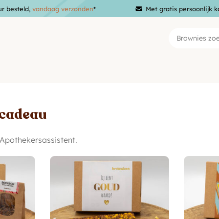
ur besteld,
vandaag verzonden
*
Met gratis persoonlijk k
 cadeau
Apothekersassistent.