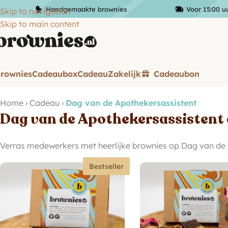
Handgemaakte brownies
Voor 15:00 u
Skip to navigation
Skip to main content
rownies
Cadeaubox
Cadeau
Zakelijk
Cadeaubon
Home
›
Cadeau
›
Dag van de Apothekersassistent
Dag van de Apothekersassistent
Verras medewerkers met heerlijke brownies op Dag van de 
Bestseller