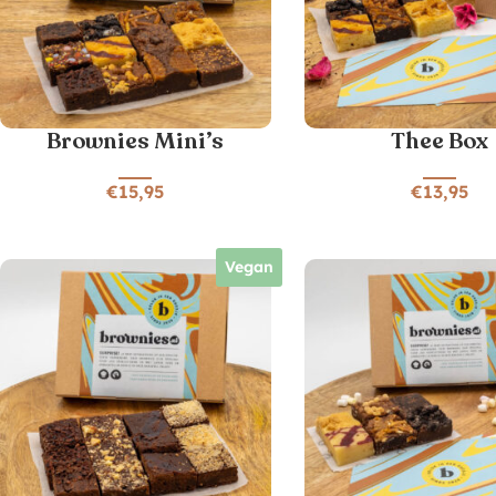
Brownies Mini’s
Thee Box
€
15,95
€
13,95
Vegan