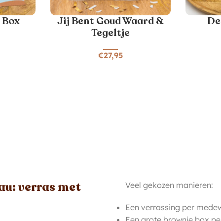
 Box
Jij Bent Goud Waard &
De
Tegeltje
€
27,95
au: verras met
Veel gekozen manieren:
Een verrassing per mede
Een grote brownie box p