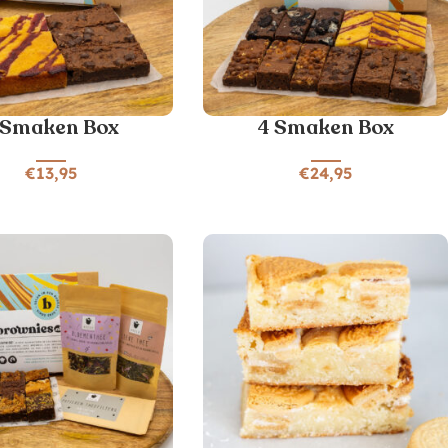
 Smaken Box
4 Smaken Box
€
13,95
€
24,95