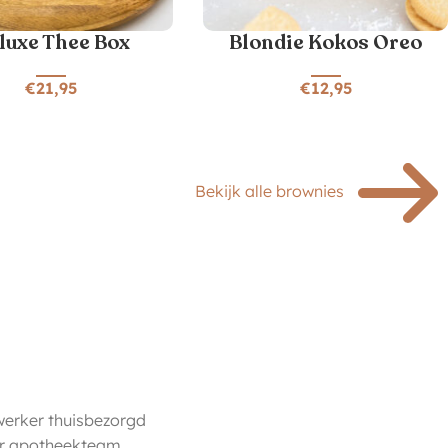
luxe Thee Box
Blondie Kokos Oreo
€
21,95
€
12,95
Bekijk alle brownies
werker thuisbezorgd
er apotheekteam