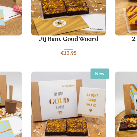
Jij Bent Goud Waard
2
€
13,95
New