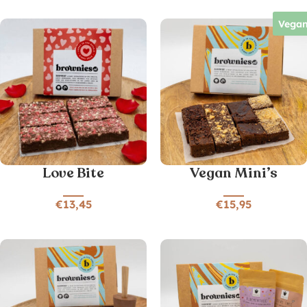
Vega
Love Bite
Vegan Mini’s
€
13,45
€
15,95