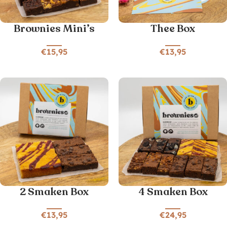
Brownies Mini’s
Thee Box
€
15,95
€
13,95
2 Smaken Box
4 Smaken Box
€
13,95
€
24,95