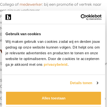
Collega of
medewerker
: bij een promotie of vertrek naar
een nieuwe werkgever.
Familielid: als steuntje in de rug bij een spannende
verandering.
Nieuwe collega: als vrolijk welkom binnen het team.
Brownies breken makkelijk het ijs en laten de ontvanger
Gebruik van cookies
even genieten in een spannende periode.
Wij maken gebruik van cookies zodat wij en derden jouw
gedrag op onze website kunnen volgen. Dit helpt ons om
Wat schrijf je op het kaartje?
je relevante advertenties en producten te tonen en onze
website te optimaliseren. Door de cookies te accepteren
Soms is het lastig om de juiste woorden te vinden. Een paar
ga je akkoord met ons
privacybeleid
.
ideetjes:
Succes met je nieuwe baan, je gaat het geweldig doen.
Details tonen
Op naar een mooie start. Geniet van deze leerzame tijd,
heel veel plezier!
Gefeliciteerd en veel plezier met je nieuwe avontuur. Wij zijn
Alles toestaan
trots op je en hebben er alle vertrouwen in dat het goed