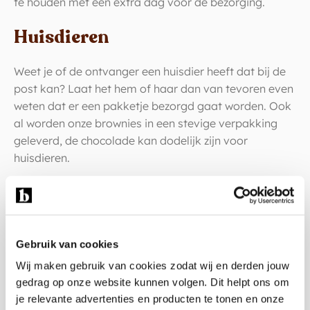
te houden met een extra dag voor de bezorging.
Huisdieren
Weet je of de ontvanger een huisdier heeft dat bij de
post kan? Laat het hem of haar dan van tevoren even
weten dat er een pakketje bezorgd gaat worden. Ook
al worden onze brownies in een stevige verpakking
geleverd, de chocolade kan dodelijk zijn voor
huisdieren.
Bewaaradvies
Bij de levering geven wij in de verpakking het advies
mee om de brownies eerst in de koelkast te bewaren
Gebruik van cookies
voor stevige brownies en op kamertemperatuur voor
Wij maken gebruik van cookies zodat wij en derden jouw
zachte brownies.
gedrag op onze website kunnen volgen. Dit helpt ons om
je relevante advertenties en producten te tonen en onze