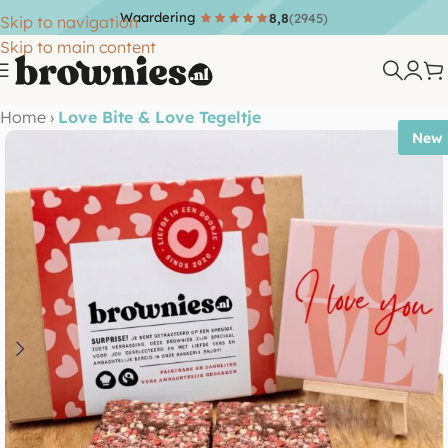
Waardering
8,8
(2945)
Skip to navigation
Skip to main content
Home
›
Love Bite & Love Tegeltje
New