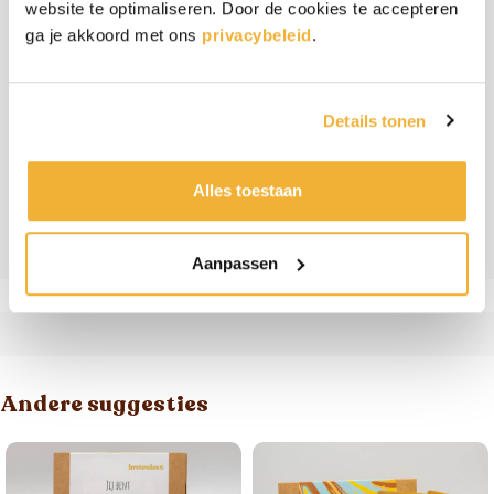
Warm weer
website te optimaliseren. Door de cookies te accepteren
ga je akkoord met ons
privacybeleid
.
Wordt het in de zomer echt warm weer? Dan kunnen
de brownies door de hoge temperatuur wat zacht
worden. Door ze even in de koelkast te zetten worden
Details tonen
ze weer stevig.
Alles toestaan
Ingrediënten & allergenen
Beoordelingen
Aanpassen
Andere suggesties