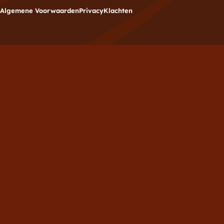
Algemene Voorwaarden
Privacy
Klachten
Meld je aan voor de
nieuwsbrief
Vul hieronder je e-mailadres in om je in te schrijven
voor de Brownies.nl nieuwsbrief.