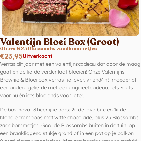
Valentijn Bloei Box (Groot)
6 bars & 25 Blossombs zaadbommetjes
€
23,95
Uitverkocht
Verras dit jaar met een valentijnscadeau dat door de maag
gaat én de liefde verder laat bloeien! Onze Valentijns
Brownie & Bloei box verrast je lover, vriend(in), moeder of
een andere geliefde met een origineel cadeau: iets zoets
voor nu én iets bloeiends voor later.
De box bevat 3 heerlijke bars: 2× de love bite en 1× de
blondie framboos met witte chocolade, plus 25 Blossombs
zaadbommetjes. Gooi de Blossombs buiten in de tuin, op
een braakliggend stukje grond of in een pot op je balkon