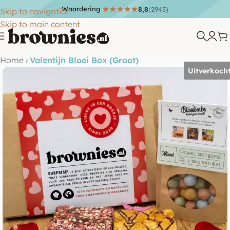
Waardering
8,8
(2945)
Skip to navigation
Skip to main content
Home
›
Valentijn Bloei Box (Groot)
Uitverkoch