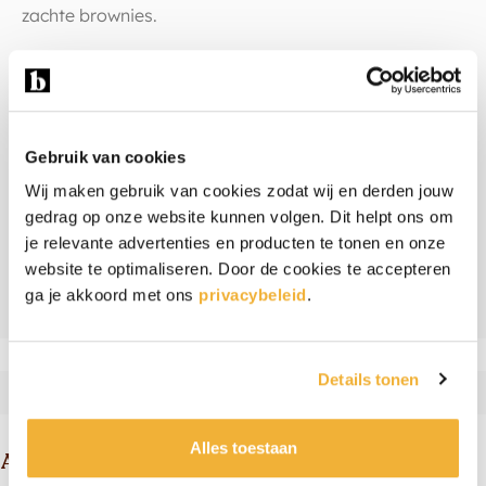
zachte brownies.
Warm weer
Wordt het in de zomer echt warm weer? Dan kunnen
de brownies door de hoge temperatuur wat zacht
Gebruik van cookies
worden. Door ze even in de koelkast te zetten worden
Wij maken gebruik van cookies zodat wij en derden jouw
ze weer stevig.
gedrag op onze website kunnen volgen. Dit helpt ons om
je relevante advertenties en producten te tonen en onze
website te optimaliseren. Door de cookies te accepteren
Ingrediënten & allergenen
ga je akkoord met ons
privacybeleid
.
Beoordelingen
Details tonen
Alles toestaan
Andere suggesties