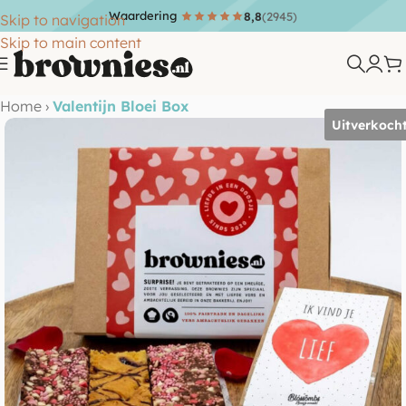
Waardering
8,8
(2945)
Skip to navigation
Skip to main content
Home
›
Valentijn Bloei Box
Uitverkoch