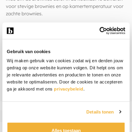
voor stevige brownies en op kamertemperatuur voor
zachte brownies.
Warm weer
Wordt het in de zomer echt warm weer? Dan kunnen
de brownies door de hoge temperatuur wat zacht
Gebruik van cookies
worden. Door ze even in de koelkast te zetten worden
Wij maken gebruik van cookies zodat wij en derden jouw
ze weer stevig.
gedrag op onze website kunnen volgen. Dit helpt ons om
je relevante advertenties en producten te tonen en onze
website te optimaliseren. Door de cookies te accepteren
Ingrediënten & allergenen
ga je akkoord met ons
privacybeleid
.
Beoordelingen
Details tonen
Alles toestaan