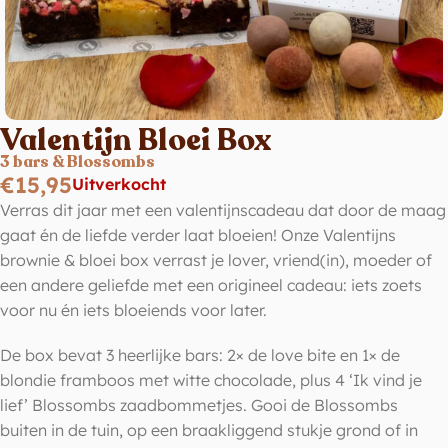
Valentijn Bloei Box
3 bars & Blossombs
€
15,95
Uitverkocht
Verras dit jaar met een valentijnscadeau dat door de maag
gaat én de liefde verder laat bloeien! Onze Valentijns
brownie & bloei box verrast je lover, vriend(in), moeder of
een andere geliefde met een origineel cadeau: iets zoets
voor nu én iets bloeiends voor later.
De box bevat 3 heerlijke bars: 2× de love bite en 1× de
blondie framboos met witte chocolade, plus 4 ‘Ik vind je
lief’ Blossombs zaadbommetjes. Gooi de Blossombs
buiten in de tuin, op een braakliggend stukje grond of in