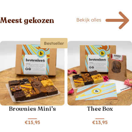
Meest gekozen
Bekijk alles
Bestseller
Brownies Mini’s
Thee Box
€
15,95
€
13,95