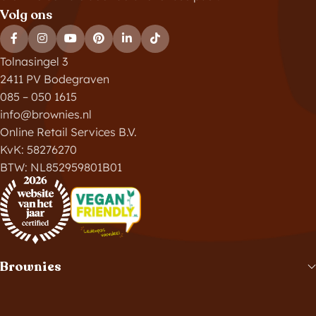
Volg ons
Tolnasingel 3
2411 PV Bodegraven
085 – 050 1615
info@brownies.nl
Online Retail Services B.V.
KvK: 58276270
BTW: NL852959801B01
Brownies