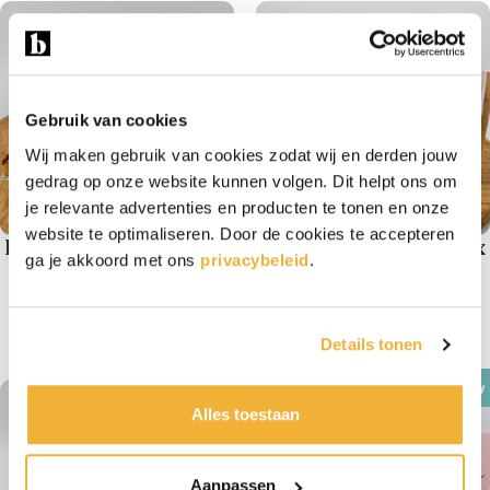
Gebruik van cookies
Wij maken gebruik van cookies zodat wij en derden jouw
gedrag op onze website kunnen volgen. Dit helpt ons om
je relevante advertenties en producten te tonen en onze
website te optimaliseren. Door de cookies te accepteren
Brownies & Bloei Box
Brownies & Bloei Box
ga je akkoord met ons
privacybeleid
.
Groot
€
15,95
€
23,95
Details tonen
New
Alles toestaan
Aanpassen