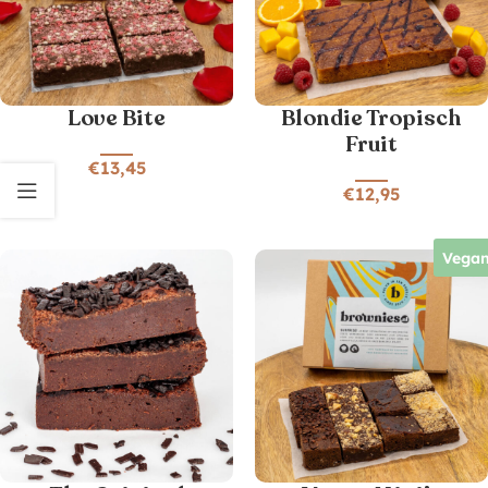
Love Bite
Blondie Tropisch
Fruit
€
13,45
€
12,95
Vega