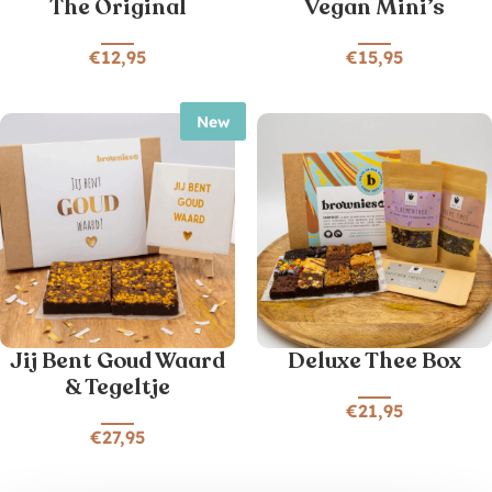
The Original
Vegan Mini’s
€
12,95
€
15,95
New
Jij Bent Goud Waard
Deluxe Thee Box
& Tegeltje
€
21,95
€
27,95