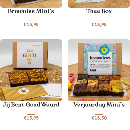
Brownies Mini’s
Thee Box
€
15,95
€
13,95
Jij Bent Goud Waard
Verjaardag Mini’s
€
13,95
€
16,50