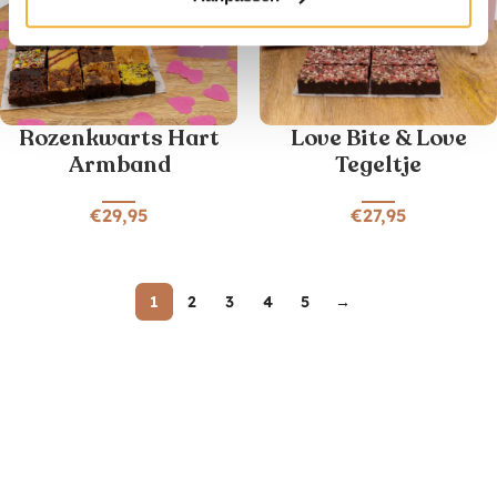
Rozenkwarts Hart
Love Bite & Love
Armband
Tegeltje
€
29,95
€
27,95
1
2
3
4
5
→