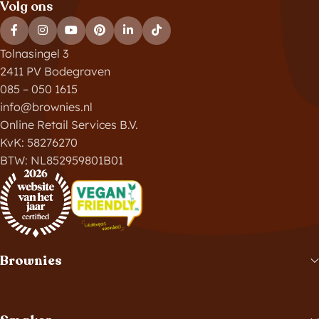
Volg ons
Tolnasingel 3
2411 PV Bodegraven
085 – 050 1615
info@brownies.nl
Online Retail Services B.V.
KvK: 58276270
BTW: NL852959801B01
Brownies