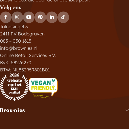
Volg ons
Tolnasingel 3
2411 PV Bodegraven
085 – 050 1615
info@brownies.nl
Online Retail Services B.V.
KvK: 58276270
BTW: NL852959801B01
Brownies