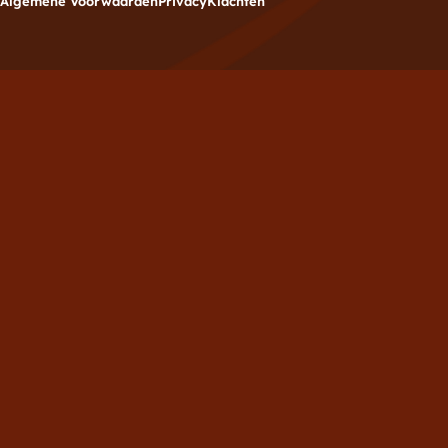
Algemene Voorwaarden
Privacy
Klachten
Meld je aan voor de
nieuwsbrief
Vul hieronder je e-mailadres in om je in te schrijven
voor de Brownies.nl nieuwsbrief.