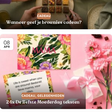
CADEAU
Wanneer geef je brownies cadeau?
08
APR
CADEAU
,
GELEGENHEDEN
24x De liefste Moederdag teksten