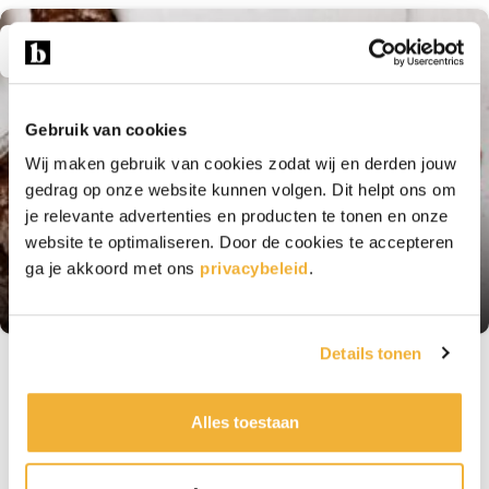
03
FEB
Gebruik van cookies
Wij maken gebruik van cookies zodat wij en derden jouw
gedrag op onze website kunnen volgen. Dit helpt ons om
je relevante advertenties en producten te tonen en onze
website te optimaliseren. Door de cookies te accepteren
CADEAU
,
GELEGENHEDEN
ga je akkoord met ons
privacybeleid
.
De leukste valentijns tekstjes voor op een
kaart
Details tonen
Alles toestaan