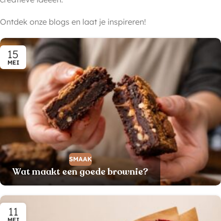
Ontdek onze blogs en laat je inspireren!
15
MEI
SMAAK
Wat maakt een goede brownie?
11
MEI