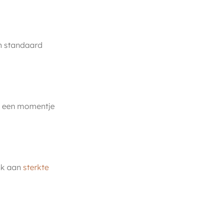
en standaard
ijn een momentje
nk aan
sterkte