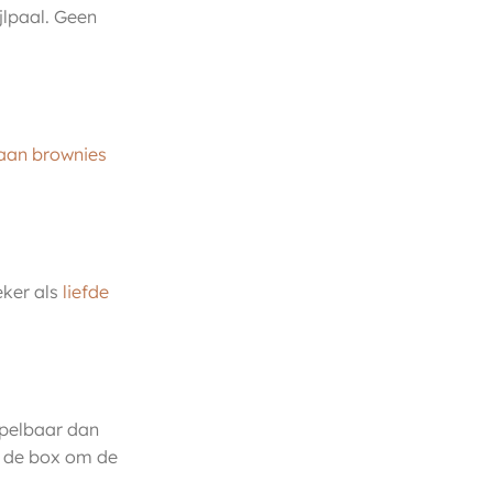
jlpaal. Geen
aan brownies
eker als
liefde
spelbaar dan
n de box om de