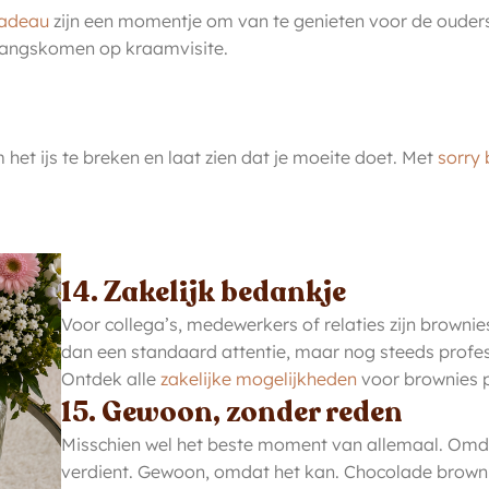
cadeau
zijn een momentje om van te genieten voor de ouders
e langskomen op kraamvisite.
 het ijs te breken en laat zien dat je moeite doet. Met
sorry
14. Zakelijk bedankje
Voor collega’s, medewerkers of relaties zijn brownie
dan een standaard attentie, maar nog steeds profes
Ontdek alle
zakelijke mogelijkheden
voor brownies p
15. Gewoon, zonder reden
Misschien wel het beste moment van allemaal. Omd
verdient. Gewoon, omdat het kan. Chocolade brownies