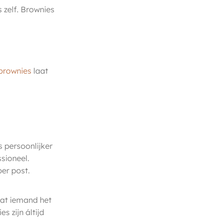
 zelf. Brownies
 brownies
laat
s persoonlijker
sioneel.
er post.
at iemand het
 zijn áltijd