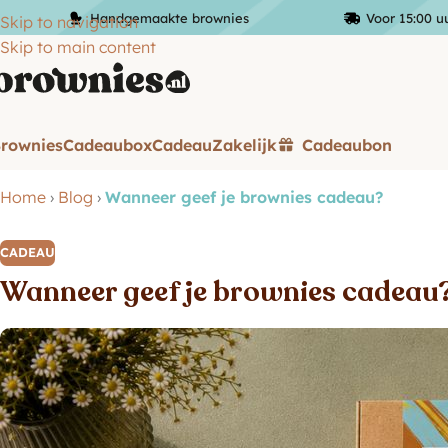
Handgemaakte brownies
Voor 15:00 u
Skip to navigation
Skip to main content
rownies
Cadeaubox
Cadeau
Zakelijk
Cadeaubon
Home
›
Blog
›
Wanneer geef je brownies cadeau?
CADEAU
Wanneer geef je brownies cadeau