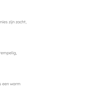
ies zijn zacht,
rempelig,
s een warm