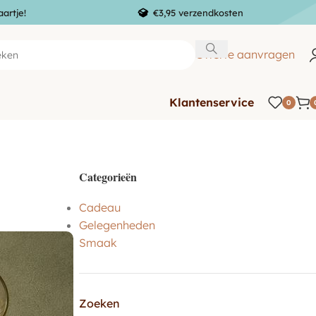
aartje!
€3,95 verzendkosten
Offerte aanvragen
Klantenservice
0
Categorieën
Cadeau
Gelegenheden
Smaak
Zoeken