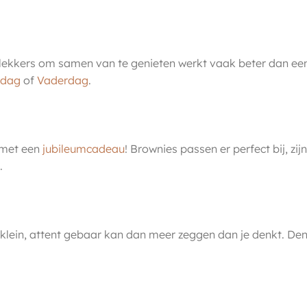
ets lekkers om samen van te genieten werkt vaak beter dan e
rdag
of
Vaderdag
.
s met een
jubileumcadeau
! Brownies passen er perfect bij, z
.
klein, attent gebaar kan dan meer zeggen dan je denkt. De