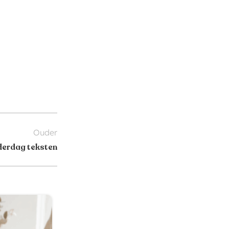
Ouder
derdag teksten
15
MEI