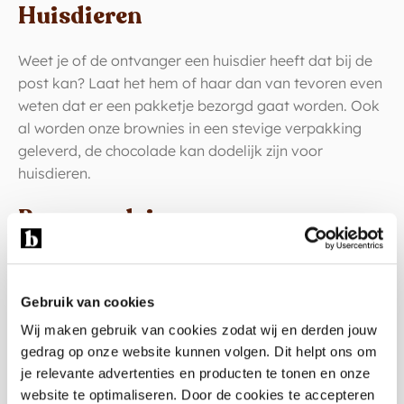
Huisdieren
Weet je of de ontvanger een huisdier heeft dat bij de
post kan? Laat het hem of haar dan van tevoren even
weten dat er een pakketje bezorgd gaat worden. Ook
al worden onze brownies in een stevige verpakking
geleverd, de chocolade kan dodelijk zijn voor
huisdieren.
Bewaaradvies
Bij de levering geven wij in de verpakking het advies
mee om de brownies eerst in de koelkast te bewaren
Gebruik van cookies
voor stevige brownies en op kamertemperatuur voor
zachte brownies.
Wij maken gebruik van cookies zodat wij en derden jouw
gedrag op onze website kunnen volgen. Dit helpt ons om
Warm weer
je relevante advertenties en producten te tonen en onze
website te optimaliseren. Door de cookies te accepteren