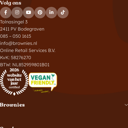
Volg ons
Tolnasingel 3
2411 PV Bodegraven
085 – 050 1615
info@brownies.nl
Online Retail Services B.V.
KvK: 58276270
BTW: NL852959801B01
Brownies